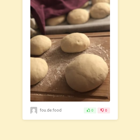
fou.de.food
0
0