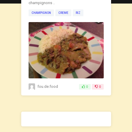
champignons ..
CHAMPIGNON
CREME
RIZ
fou.de.food
0
0