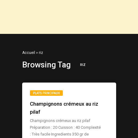
Accueil
»
riz
Browsing Tag
RIZ
PLATS PRINCIPAUX
Champignons crémeux au riz
pilaf
Champignons crémeux au riz pilaf
Préparation : 20 Cuisson : 40 Complexité
: Très facile Ingredients 350 gr de