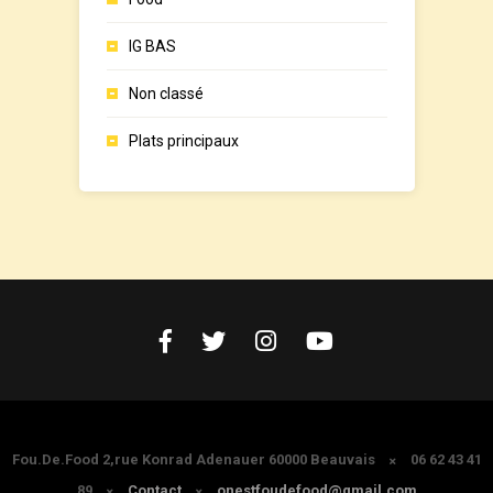
IG BAS
Non classé
Plats principaux
Fou.De.Food 2,rue Konrad Adenauer 60000 Beauvais
06 62 43 41
89
Contact
onestfoudefood@gmail.com