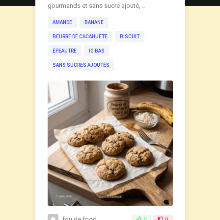
gourmands et sans sucre ajouté, ..
AMANDE
BANANE
BEURRE DE CACAHUÈTE
BISCUIT
ÉPEAUTRE
IG BAS
SANS SUCRES AJOUTÉS
fou.de.food
0
0