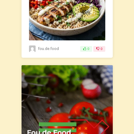
fou.de.food
0
0