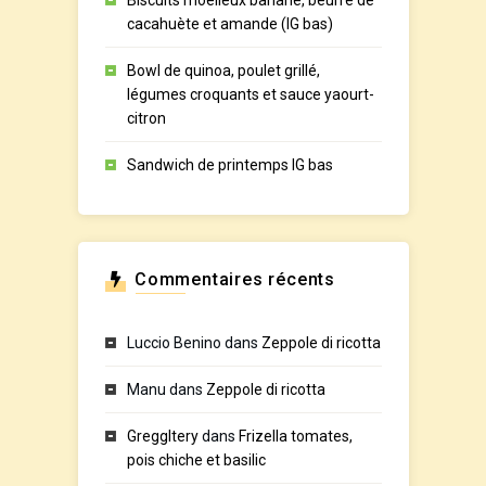
Biscuits moelleux banane, beurre de
cacahuète et amande (IG bas)
Bowl de quinoa, poulet grillé,
légumes croquants et sauce yaourt-
citron
Sandwich de printemps IG bas
Commentaires récents
Luccio Benino
dans
Zeppole di ricotta
Manu
dans
Zeppole di ricotta
GreggItery
dans
Frizella tomates,
pois chiche et basilic