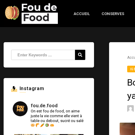
ACCUEIL
CONSERVES
Accu
IG 
B
Instagram
y
fou.de.food
On est fou de food, on aime
juste la vie comme elle vient à
table ou debout, sucré ou salé