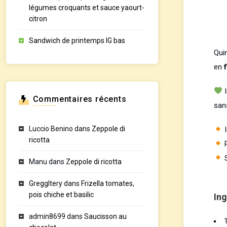
légumes croquants et sauce yaourt-
citron
Sandwich de printemps IG bas
Qui
en
I
Commentaires récents
sans
Luccio Benino
dans
Zeppole di
I
ricotta
R
S
Manu
dans
Zeppole di ricotta
GreggItery
dans
Frizella tomates,
pois chiche et basilic
Ing
admin8699
dans
Saucisson au