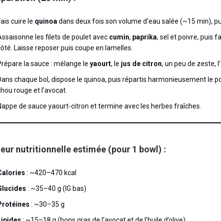
ais cuire le
quinoa
dans deux fois son volume d’eau salée (~15 min), puis
Assaisonne les filets de poulet avec
cumin
,
paprika
, sel et poivre, puis 
côté. Laisse reposer puis coupe en lamelles.
Prépare la sauce : mélange le
yaourt
, le
jus de citron
, un peu de zeste, l
Dans chaque bol, dispose le quinoa, puis répartis harmonieusement le pou
chou rouge et l’avocat.
Nappe de sauce yaourt-citron et termine avec les herbes fraîches.
eur nutritionnelle estimée (pour 1 bowl) :
Calories
: ~420–470 kcal
Glucides
: ~35–40 g (IG bas)
Protéines
: ~30–35 g
Lipides
: ~15–18 g (bons gras de l’avocat et de l’huile d’olive)