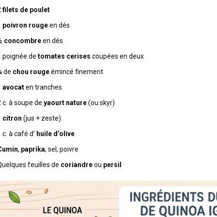
2
filets de poulet
1
poivron rouge
en dés
½
concombre
en dés
1 poignée de
tomates cerises
coupées en deux
¼ de
chou rouge
émincé finement
1
avocat
en tranches
2 c. à soupe de
yaourt nature
(ou skyr)
1
citron
(jus + zeste)
 c. à café d’
huile d’olive
Cumin
,
paprika
, sel, poivre
Quelques feuilles de
coriandre
ou
persil