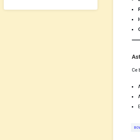
As
Ce 
E
BO