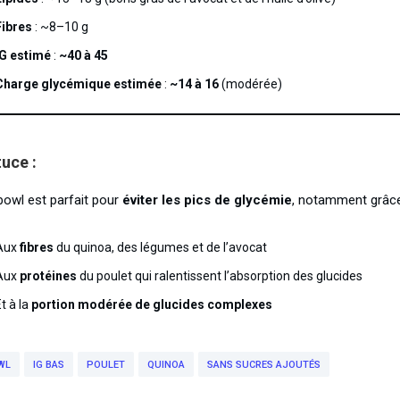
Fibres
: ~8–10 g
IG estimé
:
~40 à 45
Charge glycémique estimée
:
~14 à 16
(modérée)
tuce
:
bowl est parfait pour
éviter les pics de glycémie
, notamment grâce
Aux
fibres
du quinoa, des légumes et de l’avocat
Aux
protéines
du poulet qui ralentissent l’absorption des glucides
t à la
portion modérée de glucides complexes
WL
IG BAS
POULET
QUINOA
SANS SUCRES AJOUTÉS