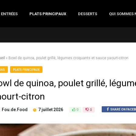
ENTRÉES
PLATS PRINCIPAUX
DESSERTS
QUI SOMMES 
eil
»
Bowl de quinoa, poulet grillé, légumes croquants et sauce yaourt-citron
BAS
PLATS PRINCIPAUX
owl de quinoa, poulet grillé, légu
aourt-citron
Fou.de.Food
7 juillet 2026
0
0
SHARE ON FACE