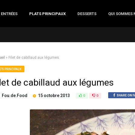
ENTRÉES
PLATS PRINCIPAUX
DESSERTS
QUI SOMMES 
eil
»
Filet de cabillaud aux légumes
ATS PRINCIPAUX
ilet de cabillaud aux légumes
Fou.de.Food
15 octobre 2013
0
0
SHARE ON 