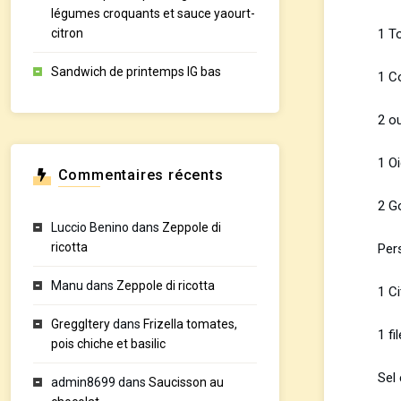
légumes croquants et sauce yaourt-
1 T
citron
Sandwich de printemps IG bas
1 C
2 o
1 O
Commentaires récents
2 G
Luccio Benino
dans
Zeppole di
ricotta
Pers
Manu
dans
Zeppole di ricotta
1 Ci
GreggItery
dans
Frizella tomates,
1 fi
pois chiche et basilic
Sel 
admin8699
dans
Saucisson au