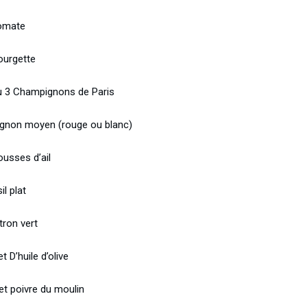
omate
ourgette
u 3 Champignons de Paris
ignon moyen (rouge ou blanc)
ousses d’ail
il plat
tron vert
let D’huile d’olive
et poivre du moulin