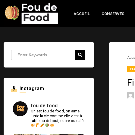
ACCUEIL
CONSERVES
Accu
PL
F
Instagram
fou.de.food
On est fou de food, on aime
juste la vie comme elle vient à
table ou debout, sucré ou salé