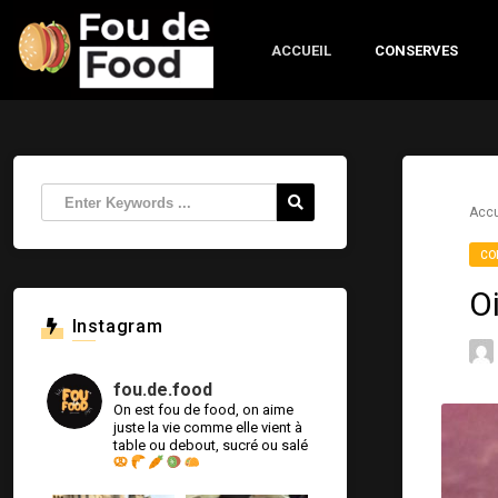
ACCUEIL
CONSERVES
Accu
CO
O
Instagram
fou.de.food
On est fou de food, on aime
juste la vie comme elle vient à
table ou debout, sucré ou salé