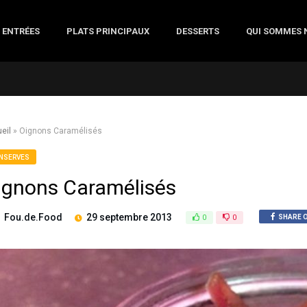
ENTRÉES
PLATS PRINCIPAUX
DESSERTS
QUI SOMMES 
eil
»
Oignons Caramélisés
NSERVES
ignons Caramélisés
Fou.de.Food
29 septembre 2013
0
0
SHARE 