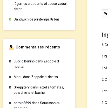
légumes croquants et sauce yaourt-
citron
Pr
Sandwich de printemps IG bas
In
6 G
Commentaires récents
1/3
Luccio Benino
dans
Zeppole di
ricotta
1/3
Manu
dans
Zeppole di ricotta
2 C 
GreggItery
dans
Frizella tomates,
1/2
pois chiche et basilic
1 C 
admin8699
dans
Saucisson au