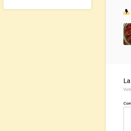
La
Votr
Com