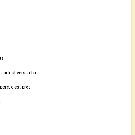
ts.
urtout vers la fin.
oré, c’est prêt.
.