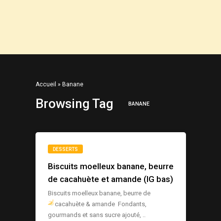
Accueil
»
Banane
Browsing Tag
BANANE
DESSERTS
Biscuits moelleux banane, beurre
de cacahuète et amande (IG bas)
Biscuits moelleux banane, beurre de
cacahuète & amande
Fondants,
gourmands et sans sucre ajouté, ..