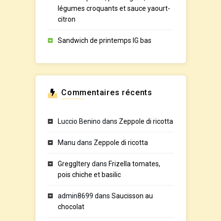
légumes croquants et sauce yaourt-
citron
Sandwich de printemps IG bas
Commentaires récents
Luccio Benino
dans
Zeppole di ricotta
Manu
dans
Zeppole di ricotta
GreggItery
dans
Frizella tomates,
pois chiche et basilic
admin8699
dans
Saucisson au
chocolat