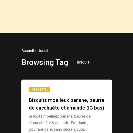
Accueil
»
biscuit
Browsing Tag
BISCUIT
DESSERTS
Biscuits moelleux banane, beurre
de cacahuète et amande (IG bas)
Biscuits moelleux banane, beurre de
cacahuète & amande
Fondants,
gourmands et sans sucre ajouté, ..