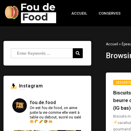
ACCUEIL
CONSERVES
Accueil
»
Épeau
Browsi
DESSERTS
Instagram
Biscuit
beurre 
fou.de.food
(IG bas)
On est fou de food, on aime
juste la vie comme elle vient à
Biscuits m
table ou debout, sucré ou salé
cacahu
gourmands 