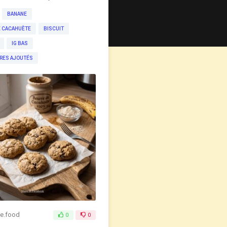
BANANE
E CACAHUÈTE
BISCUIT
IG BAS
RES AJOUTÉS
de.food
0
0