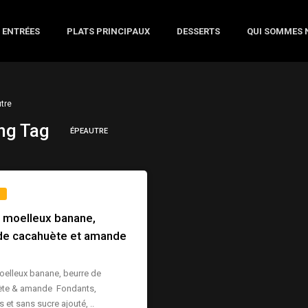
ENTRÉES
PLATS PRINCIPAUX
DESSERTS
QUI SOMMES 
tre
ng Tag
ÉPEAUTRE
s moelleux banane,
de cacahuète et amande
oelleux banane, beurre de
ète & amande
Fondants,
et sans sucre ajouté, ..