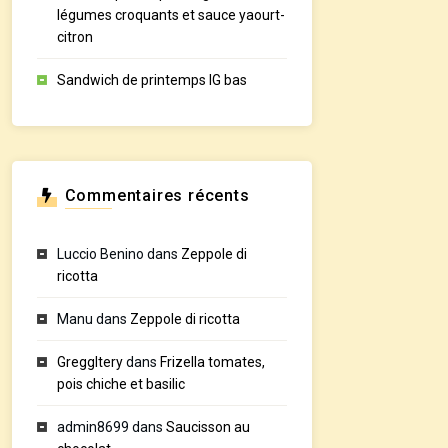
légumes croquants et sauce yaourt-
citron
Sandwich de printemps IG bas
Commentaires récents
Luccio Benino
dans
Zeppole di
ricotta
Manu
dans
Zeppole di ricotta
GreggItery
dans
Frizella tomates,
pois chiche et basilic
admin8699
dans
Saucisson au