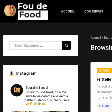
ACCUEIL
CONSERVES
Accueil
»
fritur
Browsi
ENTRÉES
Instagram
Frittell
Il s’agit d
fou.de.food
de courgett
On est fou de food, on aime
juste la vie comme elle vient à
nona qui la
table ou debout, sucré ou salé
FRITURE