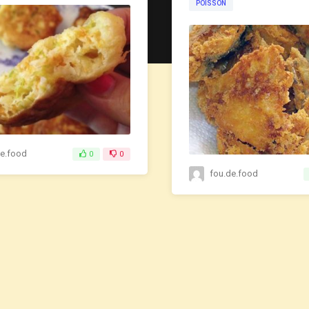
POISSON
de.food
0
0
fou.de.food