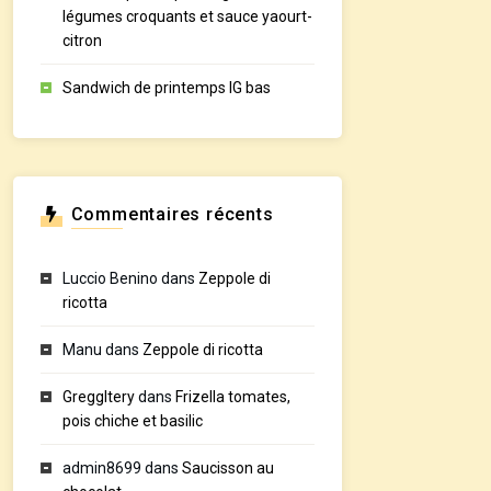
légumes croquants et sauce yaourt-
citron
Sandwich de printemps IG bas
Commentaires récents
Luccio Benino
dans
Zeppole di
ricotta
Manu
dans
Zeppole di ricotta
GreggItery
dans
Frizella tomates,
pois chiche et basilic
admin8699
dans
Saucisson au