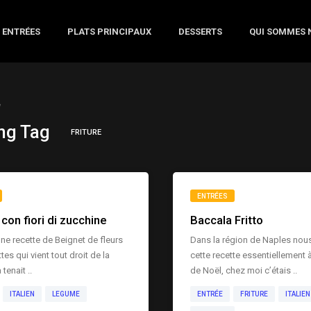
ENTRÉES
PLATS PRINCIPAUX
DESSERTS
QUI SOMMES 
e
ng Tag
FRITURE
ENTRÉES
e con fiori di zucchine
Baccala Fritto
’une recette de Beignet de fleurs
Dans la région de Naples nou
es qui vient tout droit de la
cette recette essentiellement 
 tenait ..
de Noël, chez moi c’étais ..
ITALIEN
LEGUME
ENTRÉE
FRITURE
ITALIEN