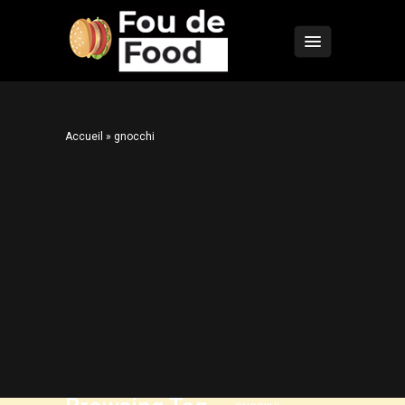
Accueil
»
gnocchi