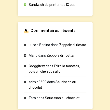
Sandwich de printemps IG bas
Commentaires récents
Luccio Benino
dans
Zeppole di ricotta
Manu
dans
Zeppole di ricotta
GreggItery
dans
Frizella tomates,
pois chiche et basilic
admin8699
dans
Saucisson au
chocolat
Tara
dans
Saucisson au chocolat